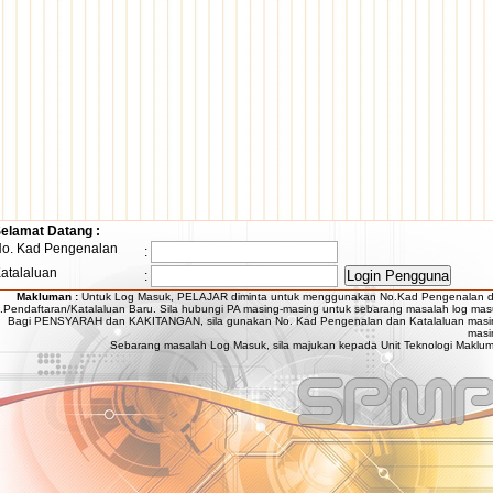
elamat Datang :
o. Kad Pengenalan
:
talaluan
:
Makluman :
Untuk Log Masuk, PELAJAR diminta untuk menggunakan No.Kad Pengenalan 
.Pendaftaran/Katalaluan Baru. Sila hubungi PA masing-masing untuk sebarang masalah log mas
Bagi PENSYARAH dan KAKITANGAN, sila gunakan No. Kad Pengenalan dan Katalaluan masi
masi
Sebarang masalah Log Masuk, sila majukan kepada Unit Teknologi Maklum