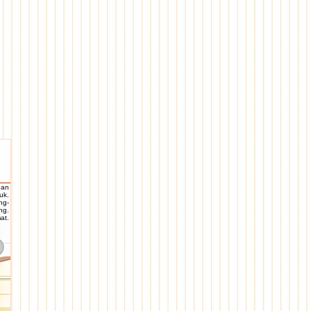
dan
uk.
ng-
ng.
at.