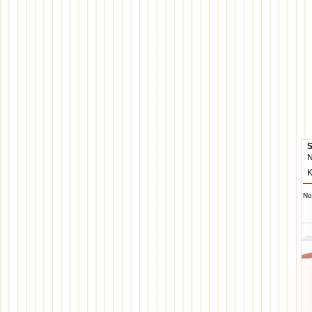
S
N
Ka
No